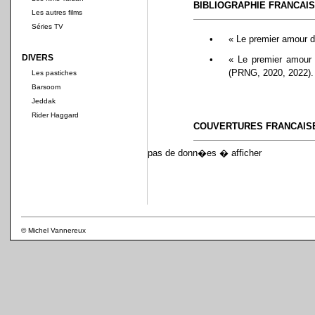
BIBLIOGRAPHIE FRANCAI
Les autres films
Séries TV
•
« Le premier amour d
DIVERS
•
« Le premier amour 
(PRNG, 2020, 2022).
Les pastiches
Barsoom
Jeddak
Rider Haggard
COUVERTURES FRANCAIS
pas de donn�es � afficher
© Michel Vannereux