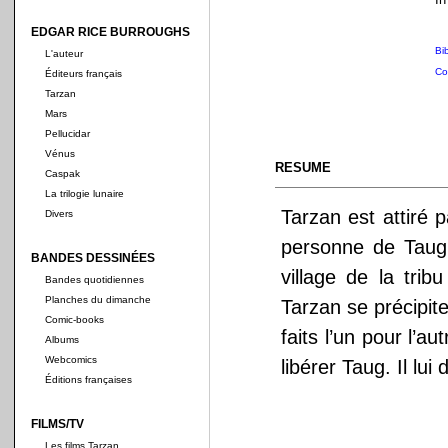
EDGAR RICE BURROUGHS
Bi
L'auteur
Co
Éditeurs français
Tarzan
Mars
Pellucidar
Vénus
RESUME
Caspak
La trilogie lunaire
Tarzan est attiré 
Divers
personne de Taug
BANDES DESSINÉES
village de la tri
Bandes quotidiennes
Planches du dimanche
Tarzan se précipite
Comic-books
faits l’un pour l’au
Albums
Webcomics
libérer Taug. Il lui
Éditions françaises
FILMS/TV
Les films Tarzan