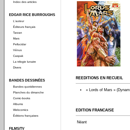
Index des articles
EDGAR RICE BURROUGHS
L'auteur
Éditeurs français
Tarzan
Mars
Pellucidar
Vénus
Caspak
La trilogie lunaire
Divers
REEDITIONS EN RECUEIL
BANDES DESSINÉES
Bandes quotidiennes
•
« Lords of Mars » (Dynam
Planches du dimanche
Comic-books
Albums
EDITION FRANCAISE
Webcomics
Éditions françaises
Néant
FILMS/TV