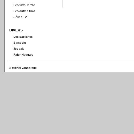
Les films Tarzan
Les autres films
Séries TV
DIVERS
Les pastiches
Barsoom
Jeddak
Rider Haggard
© Michel Vannereux