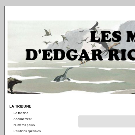
LA TRIBUNE
Le fanzine
Abonnement
Numéros parus
Parutions spéciales