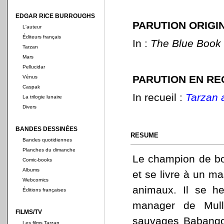
EDGAR RICE BURROUGHS
PARUTION ORIGI
L'auteur
Éditeurs français
In :
The Blue Book
Tarzan
Mars
Pellucidar
PARUTION EN RE
Vénus
Caspak
In recueil :
Tarzan 
La trilogie lunaire
Divers
BANDES DESSINÉES
RESUME
Bandes quotidiennes
Planches du dimanche
Le champion de box
Comic-books
Albums
et se livre à un mas
Webcomics
animaux. Il se h
Éditions françaises
manager de Mull
FILMS/TV
sauvages Babangos
Les films Tarzan